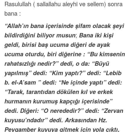
Rasulullah ( sallallahu aleyhi ve sellem) sonra
bana :
“Allah’ın bana içerisinde şifam olacak şeyi
;
bildirdiğini biliyor musun
Bana iki kişi
geldi, birisi baş ucuma diğeri de ayak
ucuma oturdu, biri diğerine : “Bu kimsenin
rahatsızlığı nedir?” dedi, o da: “Büyü
yapılmış” dedi: “Kim yaptı?” dedi: “Lebib
b. el-A’sam
” dedi: “Ne içinde
yaptı” dedi:
“Tarak, tarantıdan dökülen kıl ve erkek
hurmanın kurumuş kapçığı içerisinde”
dedi. Diğeri: “O nerededir?” dedi: “Zervan
kuyusu’ndadır” dedi. Arkasından Hz.
Peygamber kuyuya gitmek için yola çıktı,