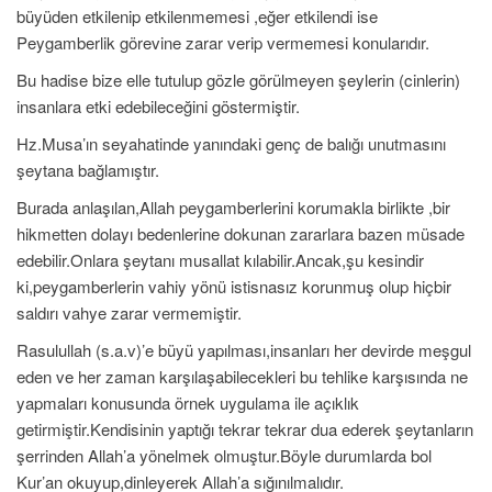
büyüden etkilenip etkilenmemesi ,eğer etkilendi ise
Peygamberlik görevine zarar verip vermemesi konularıdır.
Bu hadise bize elle tutulup gözle görülmeyen şeylerin (cinlerin)
insanlara etki edebileceğini göstermiştir.
Hz.Musa’ın seyahatinde yanındaki genç de balığı unutmasını
şeytana bağlamıştır.
Burada anlaşılan,Allah peygamberlerini korumakla birlikte ,bir
hikmetten dolayı bedenlerine dokunan zararlara bazen müsade
edebilir.Onlara şeytanı musallat kılabilir.Ancak,şu kesindir
ki,peygamberlerin vahiy yönü istisnasız korunmuş olup hiçbir
saldırı vahye zarar vermemiştir.
Rasulullah (s.a.v)’e büyü yapılması,insanları her devirde meşgul
eden ve her zaman karşılaşabilecekleri bu tehlike karşısında ne
yapmaları konusunda örnek uygulama ile açıklık
getirmiştir.Kendisinin yaptığı tekrar tekrar dua ederek şeytanların
şerrinden Allah’a yönelmek olmuştur.Böyle durumlarda bol
Kur’an okuyup,dinleyerek Allah’a sığınılmalıdır.