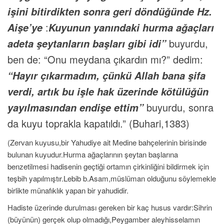
işini bitirdikten sonra geri döndüğünde Hz.
:
Aişe’ye
Kuyunun yanındaki hurma ağaçları
buyurdu,
adeta şeytanların başları gibi idi”
ben de: “Onu meydana çıkardın mı?” dedim:
“Hayır çıkarmadım, çünkü Allah bana şifa
verdi, artık bu işle hak üzerinde kötülüğün
buyurdu, sonra
yayılmasından endişe ettim”
da kuyu toprakla kapatıldı.” (Buhari,1383)
(Zervan kuyusu,bir Yahudiye ait Medine bahçelerinin birisinde
bulunan kuyudur.Hurma ağaçlarının şeytan başlarına
benzetilmesi hadisenin geçtiği ortamın çirkinliğini bildirmek için
teşbih yapılmıştır.Lebib b.Asam,müslüman olduğunu söylemekle
birlikte münafıklık yapan bir yahudidir.
Hadiste üzerinde durulması gereken bir kaç husus vardır:Sihrin
(büyünün) gerçek olup olmadığı,Peygamber aleyhisselamın