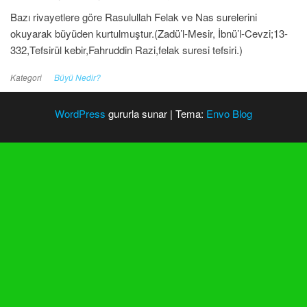
Bazı rivayetlere göre Rasulullah Felak ve Nas surelerini
okuyarak büyüden kurtulmuştur.(Zadü’l-Mesir, İbnü’l-Cevzi;13-
332,Tefsirül kebir,Fahruddin Razi,felak suresi tefsiri.)
Kategori
Büyü Nedir?
WordPress
gururla sunar
|
Tema:
Envo Blog