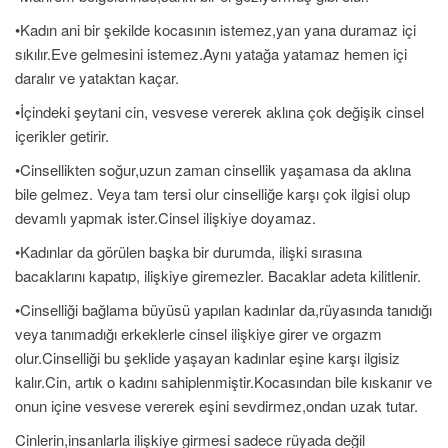
•Kadın ani bir şekilde kocasının istemez,yan yana duramaz içi
sıkılır.Eve gelmesini istemez.Aynı yatağa yatamaz hemen içi
daralır ve yataktan kaçar.
•İçindeki şeytani cin, vesvese vererek aklına çok değişik cinsel
içerikler getirir.
•Cinsellikten soğur,uzun zaman cinsellik yaşamasa da aklına
bile gelmez. Veya tam tersi olur cinselliğe karşı çok ilgisi olup
devamlı yapmak ister.Cinsel ilişkiye doyamaz.
•Kadınlar da görülen başka bir durumda, ilişki sırasına
bacaklarını kapatıp, ilişkiye giremezler. Bacaklar adeta kilitlenir.
•Cinselliği bağlama büyüsü yapılan kadınlar da,rüyasında tanıdığı
veya tanımadığı erkeklerle cinsel ilişkiye girer ve orgazm
olur.Cinselliği bu şeklide yaşayan kadınlar eşine karşı ilgisiz
kalır.Cin, artık o kadını sahiplenmiştir.Kocasından bile kıskanır ve
onun içine vesvese vererek eşini sevdirmez,ondan uzak tutar.
Cinlerin,insanlarla ilişkiye girmesi sadece rüyada değil