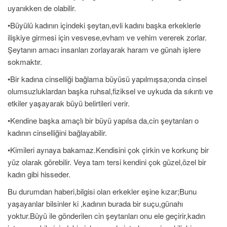
uyanıkken de olabilir.
•Büyülü kadının içindeki şeytan,evli kadını başka erkeklerle
ilişkiye girmesi için vesvese,evham ve vehim vererek zorlar.
Şeytanın amacı insanları zorlayarak haram ve günah işlere
sokmaktır.
•Bir kadına cinselliği bağlama büyüsü yapılmışsa;onda cinsel
olumsuzluklardan başka ruhsal,fiziksel ve uykuda da sıkıntı ve
etkiler yaşayarak büyü belirtileri verir.
•Kendine başka amaçlı bir büyü yapılsa da,cin şeytanları o
kadının cinselliğini bağlayabilir.
•Kimileri aynaya bakamaz.Kendisini çok çirkin ve korkunç bir
yüz olarak görebilir. Veya tam tersi kendini çok güzel,özel bir
kadın gibi hisseder.
Bu durumdan haberi,bilgisi olan erkekler eşine kızar;Bunu
yaşayanlar bilsinler ki ,kadının burada bir suçu,günahı
yoktur.Büyü ile gönderilen cin şeytanları onu ele geçirir,kadın