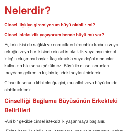
Nelerdir?
Cinsel ilişkiye giremiyorum büyü olabilir mi?
Cinsel isteksizlik yaşıyorum bende büyü mü var?
Eşlerin ikisi de sağlıklı ve normalken birdenbire kadının veya
erkeğin veya her ikisinde cinsel isteksizlik veya aşırı cinsel
isteğin oluşması başlar. İlaç almakla veya doğal macunlar
kullanılsa bile sorun çözülmez. Büyü ile cinsel sorunları
meydana getiren, o kişinin içindeki şeytani cinlerdir.
Cinsellik sorunu tıbbi olduğu gibi, musallat veya büyüden de
olabilmektedir.
Cinselliği Bağlama Büyüsünün Erkekteki
Belirtileri
•Ani bir şekilde cinsel isteksizlik yaşanmaya başlanır.
•Eşine karşı ilgisizlik, onu istememe, ona dokunamama, nefret