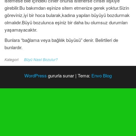
istemese bile içindeki cinler onunla isterlerse cinsel ilişkiye
girebilir.Bu bakımdan eşinize sitem etmenize gerek yoktur.Sizin
göreviniz,iyi bir hoca bularak,kadına yapılan büyüyü bozdurmak
olmalıdır.Büyü bozulunca eşiniz bir daha bu olumsuz durumları
yaşamayacaktır.
Bunlara “bağlama veya bağlılık büyüsü” denir. Belirtileri de
bunlardır.
Kategori
Büyü Nasıl Bozulur?
WordPress
gururla sunar
|
Tema:
Envo Blog