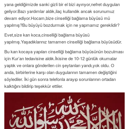
yana geldiğimizde sanki gizli bir el bizi ayırıyor,nefret duyguları
geliyor.Bazı yardımlar aldık,ilaç kullandık ancak sorunumuz
devam ediyor.Hocam,bize cinselliği bağlama büyüsü mü
yapılmış?Bu büyüyü bozdurmak için ne yapmamız gereklidir?
Evet,size karı koca,cinselliği bağlama büyüsü
yapılmış.Yaşadıklarınız tamamen cinselliği bağlama büyüsüdür.
Bu karı kocaya yapılan cinselliği bağlama büyüsünün bozulması
için Kur’an tedavisine aldık.İkisine de 10-12 günlük okumalar
yaptık ve onlara gönderilen cin şeytanları yandı,yok oldu. O
anda, birbirlerine karşı olan duygularının tamamen değiştiğini
söylediler. İki gün sonra telefonla arayıp sorunlarının ortadan
kalktığını bildirip teşekkür ettiler.