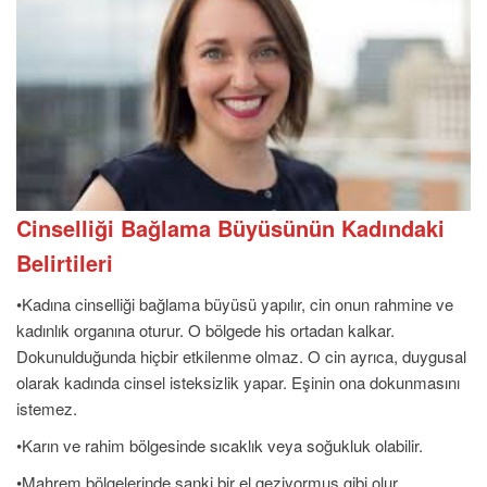
Cinselliği Bağlama Büyüsünün Kadındaki
Belirtileri
•Kadına cinselliği bağlama büyüsü yapılır, cin onun rahmine ve
kadınlık organına oturur. O bölgede his ortadan kalkar.
Dokunulduğunda hiçbir etkilenme olmaz. O cin ayrıca, duygusal
olarak kadında cinsel isteksizlik yapar. Eşinin ona dokunmasını
istemez.
•Karın ve rahim bölgesinde sıcaklık veya soğukluk olabilir.
•Mahrem bölgelerinde,sanki bir el geziyormuş gibi olur.