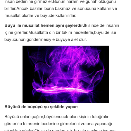
insan bedenine girmezler.Bunun haram ve günah olduğunu
bilirler.Ancak bazıları buna bakmaz ve sonucuna katlanır ve
musallat olurlar ve büyüde kullanılırlar.
Büyü ile musallat hemen aynı şeylerdir.
İkisinde de insanın
içine girerler.Musallatta cin bir takım nedenlerle,büyü de ise
büyücünün göndermesiyle büyüye alet olur.
Büyücü de büyüyü şu şekilde yapar:
Büyücü onları çağırır,büyülenecek olan kişinin fotoğrafını
gösterir,o kimsenin bedenine girmelerini ve ona yapacağı
sıkıntıları söyler.Onlar da oradan ışık hızıyla ayrılıp o insana