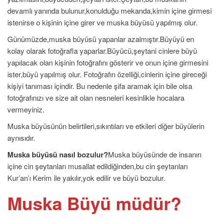
devamlı yanında bulunur,konulduğu mekanda,kimin içine girmesi
istenirse o kişinin içine girer ve muska büyüsü yapılmış olur.
Günümüzde,muska büyüsü yapanlar azalmıştır.Büyüyü en
kolay olarak fotoğrafla yaparlar.Büyücü,şeytani cinlere büyü
yapılacak olan kişinin fotoğrafını gösterir ve onun içine girmesini
ister,büyü yapılmış olur. Fotoğrafın özelliği,cinlerin içine gireceği
kişiyi tanıması içindir. Bu nedenle şifa aramak için bile olsa
fotoğrafınızı ve size ait olan nesneleri kesinlikle hocalara
vermeyiniz.
Muska büyüsünün belirtileri,sıkıntıları ve etkileri diğer büyülerin
aynısıdır.
Muska büyüsü nasıl bozulur?
Muska büyüsünde de insanın
içine cin şeytanları musallat edildiğinden,bu cin şeytanları
Kur’an’ı Kerim ile yakılır,yok edilir ve büyü bozulur.
Muska Büyü müdür?