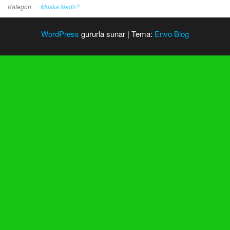
Kategori
Muska Nedir?
WordPress
gururla sunar
|
Tema:
Envo Blog