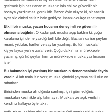
getirmek için hazırlanan muskanın işin ehli ve güvenilir bir
hocaya yazdırılması gereklidir. Bazen öyle oluyor ki, bir satırlık
ayet bile cinleri etkisiz hale getiriyor. İnsanı oldukça rahatlatıyor.
Etkili bir muska, yazan hocanın deneyimli ve güvenilir
olmasına bağlıdır
. O kadar çok muska açıp baktım ki, çoğu
karalama içinde ne yazdığı belli bile değil. Bazılarında ise şeytan
resmi, yıldızlar, harfler ve sayılar yazılmış. Bu tür muskalar
kişiye fayda yerine zarar verir. Çoğu da kırmızı mürekkeple
yazılmış, çünkü şeytan kırmızı mürekkeple muska yazılmasını
ister.
Bu bakımdan iyi yazılmış bir muskanın denenmesinde fayda
vardır
. Allah teala izin verir, muska içindeki şeytana etkili olur ve
rahatlatır.
Birisinden muska alındığında sarılmış, içini görmediğiniz
muskaları kesinlikle alıp takmayın. Muska size açık verilsin,
kendiniz katlayıp öyle takın.
Vefk, tılsım, celbiye gibi şeyler muska türü yazılar olduğundan