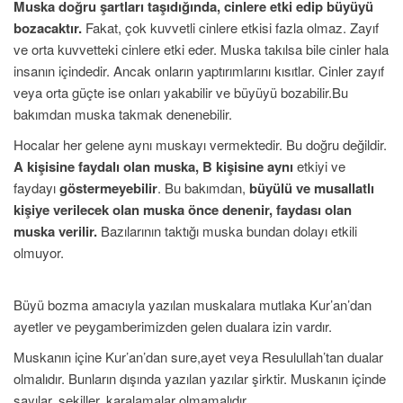
Muska doğru şartları taşıdığında, cinlere
etki edip büyüyü
bozacaktır.
Fakat, çok kuvvetli cinlere etkisi fazla olmaz. Zayıf
ve orta kuvvetteki cinlere etki eder. Muska takılsa bile cinler hala
insanın içindedir. Ancak onların yaptırımlarını kısıtlar. Cinler zayıf
veya orta güçte ise onları yakabilir ve büyüyü bozabilir.Bu
bakımdan muska takmak denenebilir.
Hocalar her gelene aynı muskayı vermektedir. Bu doğru değildir.
A kişisine faydalı olan muska, B kişisine aynı
etkiyi ve
faydayı
göstermeyebilir
. Bu bakımdan,
büyülü ve musallatlı
kişiye verilecek olan muska önce denenir, faydası olan
muska verilir.
Bazılarının taktığı muska bundan dolayı etkili
olmuyor.
Büyü bozma amacıyla yazılan muskalara mutlaka Kur’an’dan
ayetler ve peygamberimizden gelen dualara izin vardır.
Muskanın içine Kur’an’dan sure,ayet veya Resulullah’tan dualar
olmalıdır. Bunların dışında yazılan yazılar şirktir. Muskanın içinde
sayılar, şekiller, karalamalar olmamalıdır.