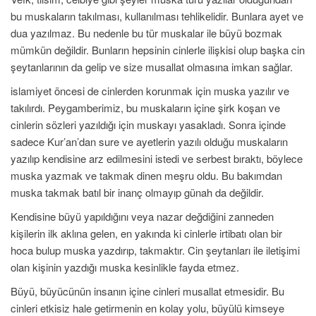
bu muskaların takılması, kullanılması tehlikelidir. Bunlara ayet ve
dua yazılmaz. Bu nedenle bu tür muskalar ile büyü bozmak
mümkün değildir. Bunların hepsinin cinlerle ilişkisi olup başka cin
şeytanlarının da gelip ve size musallat olmasına imkan sağlar.
islamiyet öncesi de cinlerden korunmak için muska yazılır ve
takılırdı. Peygamberimiz, bu muskaların içine şirk koşan ve
cinlerin sözleri yazıldığı için muskayı yasakladı. Sonra içinde
sadece Kur’an’dan sure ve ayetlerin yazılı olduğu muskaların
yazılıp kendisine arz edilmesini istedi ve serbest bıraktı, böylece
muska yazmak ve takmak dinen meşru oldu. Bu bakımdan
muska takmak batıl bir inanç olmayıp günah da değildir.
Kendisine büyü yapıldığını veya nazar değdiğini zanneden
kişilerin ilk aklına gelen, en yakında ki cinlerle irtibatı olan bir
hoca bulup muska yazdırıp, takmaktır. Cin şeytanları ile iletişimi
olan kişinin yazdığı muska kesinlikle fayda etmez.
Büyü, büyücünün insanın içine cinleri musallat etmesidir. Bu
cinleri etkisiz hale getirmenin en kolay yolu, büyülü kimseye