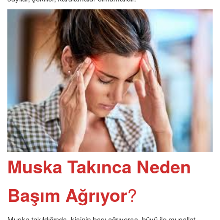
Muska Takınca Neden
Başım Ağrıyor
?
Muska takıldığında, kişinin başı ağrıyorsa, büyü ile musallat