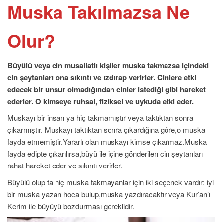
Muska Takılmazsa Ne
Olur?
Büyülü veya cin musallatlı kişiler muska takmazsa içindeki
cin şeytanları ona sıkıntı ve ızdırap verirler. Cinlere etki
edecek bir unsur olmadığından cinler istediği gibi hareket
ederler.
O kimseye ruhsal, fiziksel ve uykuda etki eder.
Muskayı bir insan ya hiç takmamıştır veya taktıktan sonra
çıkarmıştır. Muskayı taktıktan sonra çıkardığına göre,o muska
fayda etmemiştir.Yararlı olan muskayı kimse çıkarmaz.Muska
fayda edipte çıkarılırsa,büyü ile içine gönderilen cin şeytanları
rahat hareket eder ve sıkıntı verirler.
Büyülü olup ta hiç muska takmayanlar için iki seçenek vardır: iyi
bir muska yazan hoca bulup,muska yazdıracaktır veya Kur’an’ı
Kerim ile büyüyü bozdurması gereklidir.