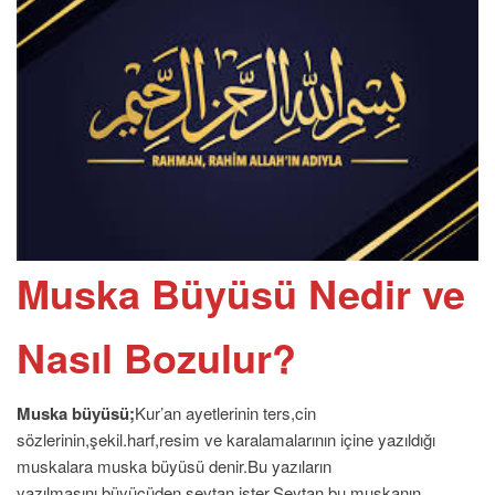
Muska Büyüsü Nedir ve
Nasıl Bozulur?
Muska büyüsü;
Kur’an ayetlerinin ters,cin
sözlerinin,şekil.harf,resim ve karalamalarının içine yazıldığı
muskalara muska büyüsü denir.Bu yazıların
yazılmasını,büyücüden,şeytan ister.Şeytan,bu muskanın